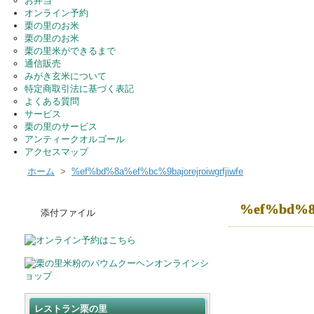
お弁当
オンライン予約
栗の里のお米
栗の里のお米
栗の里米ができるまで
通信販売
みがき玄米について
特定商取引法に基づく表記
よくある質問
サービス
栗の里のサービス
アンティークオルゴール
アクセスマップ
ホーム
>
%ef%bd%8a%ef%bc%9bajorejroiwgrfjiwfe
%ef%bd%8a
添付ファイル
レストラン栗の里