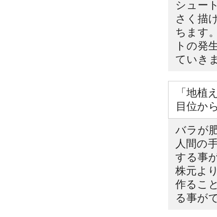
シュー
さく描
ちます
トの発
ていき
「地植え
目位か
バラが
人間の
する事
株元よ
作るこ
る事が