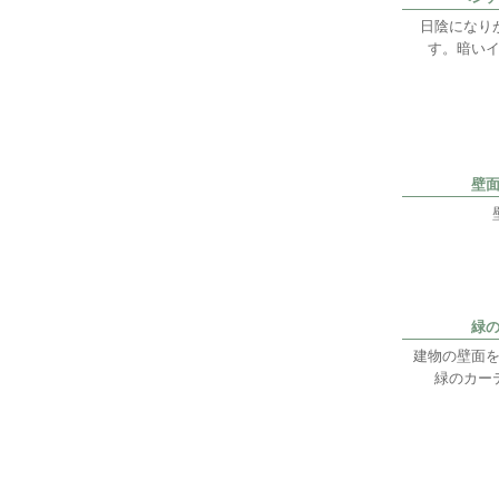
日陰になり
す。暗い
壁
緑
建物の壁面
緑のカー