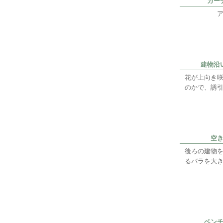
ガー
建物沿
花が上向き
のかで、誘
空
後ろの建物
るバラを大
ベン