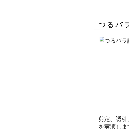
つるバ
剪定、誘引
を実演しま