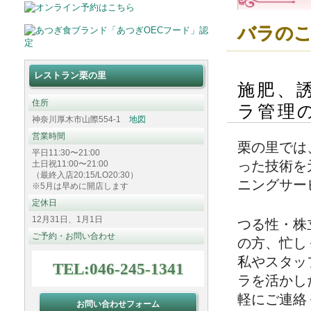
バラの
レストラン栗の里
施肥、
住所
ラ管理
神奈川厚木市山際554-1
地図
営業時間
栗の里では
平日11:30〜21:00
った技術を
土日祝11:00〜21:00
（最終入店20:15/LO20:30）
ニングサー
※5月は早めに開店します
定休日
12月31日、1月1日
つる性・株
ご予約・お問い合わせ
の方、忙し
私やスタッ
TEL:046-245-1341
ラを活かし
軽にご連絡
お問い合わせフォーム