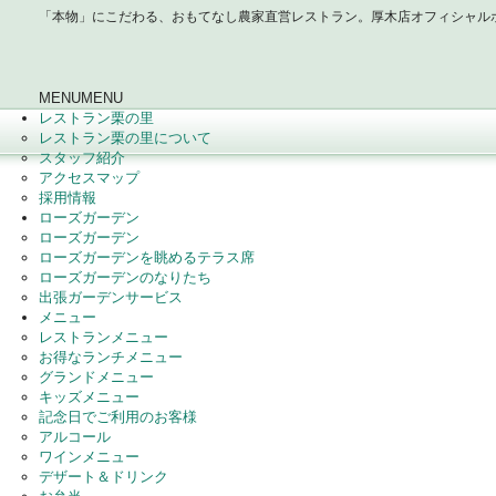
「本物」にこだわる、おもてなし農家直営レストラン。厚木店オフィシャル
MENU
MENU
レストラン栗の里
レストラン栗の里について
スタッフ紹介
アクセスマップ
採用情報
ローズガーデン
ローズガーデン
ローズガーデンを眺めるテラス席
ローズガーデンのなりたち
出張ガーデンサービス
メニュー
レストランメニュー
お得なランチメニュー
グランドメニュー
キッズメニュー
記念日でご利用のお客様
アルコール
ワインメニュー
デザート＆ドリンク