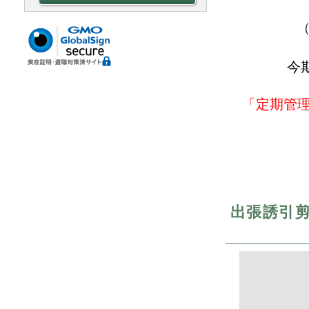
今
「定期管
出張誘引