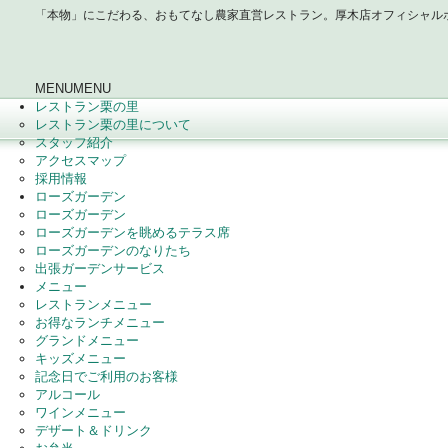
「本物」にこだわる、おもてなし農家直営レストラン。厚木店オフィシャル
MENU
MENU
レストラン栗の里
レストラン栗の里について
スタッフ紹介
アクセスマップ
採用情報
ローズガーデン
ローズガーデン
ローズガーデンを眺めるテラス席
ローズガーデンのなりたち
出張ガーデンサービス
メニュー
レストランメニュー
お得なランチメニュー
グランドメニュー
キッズメニュー
記念日でご利用のお客様
アルコール
ワインメニュー
デザート＆ドリンク