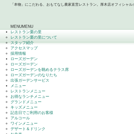
「本物」にこだわる、おもてなし農家直営レストラン。厚木店オフィシャル
MENU
MENU
レストラン栗の里
レストラン栗の里について
スタッフ紹介
アクセスマップ
採用情報
ローズガーデン
ローズガーデン
ローズガーデンを眺めるテラス席
ローズガーデンのなりたち
出張ガーデンサービス
メニュー
レストランメニュー
お得なランチメニュー
グランドメニュー
キッズメニュー
記念日でご利用のお客様
アルコール
ワインメニュー
デザート＆ドリンク