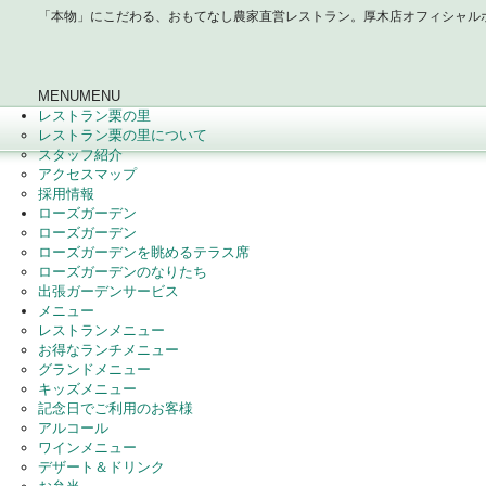
「本物」にこだわる、おもてなし農家直営レストラン。厚木店オフィシャル
MENU
MENU
レストラン栗の里
レストラン栗の里について
スタッフ紹介
アクセスマップ
採用情報
ローズガーデン
ローズガーデン
ローズガーデンを眺めるテラス席
ローズガーデンのなりたち
出張ガーデンサービス
メニュー
レストランメニュー
お得なランチメニュー
グランドメニュー
キッズメニュー
記念日でご利用のお客様
アルコール
ワインメニュー
デザート＆ドリンク