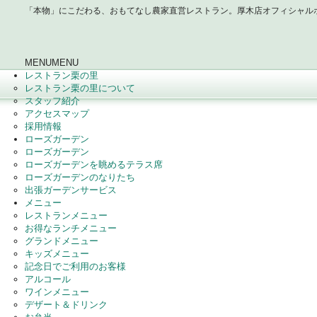
「本物」にこだわる、おもてなし農家直営レストラン。厚木店オフィシャル
MENU
MENU
レストラン栗の里
レストラン栗の里について
スタッフ紹介
アクセスマップ
採用情報
ローズガーデン
ローズガーデン
ローズガーデンを眺めるテラス席
ローズガーデンのなりたち
出張ガーデンサービス
メニュー
レストランメニュー
お得なランチメニュー
グランドメニュー
キッズメニュー
記念日でご利用のお客様
アルコール
ワインメニュー
デザート＆ドリンク