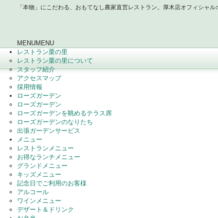
「本物」にこだわる、おもてなし農家直営レストラン。厚木店オフィシャル
MENU
MENU
レストラン栗の里
レストラン栗の里について
スタッフ紹介
アクセスマップ
採用情報
ローズガーデン
ローズガーデン
ローズガーデンを眺めるテラス席
ローズガーデンのなりたち
出張ガーデンサービス
メニュー
レストランメニュー
お得なランチメニュー
グランドメニュー
キッズメニュー
記念日でご利用のお客様
アルコール
ワインメニュー
デザート＆ドリンク