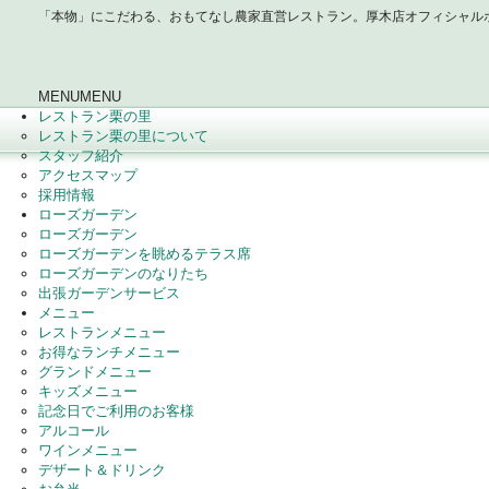
「本物」にこだわる、おもてなし農家直営レストラン。厚木店オフィシャル
MENU
MENU
レストラン栗の里
レストラン栗の里について
スタッフ紹介
アクセスマップ
採用情報
ローズガーデン
ローズガーデン
ローズガーデンを眺めるテラス席
ローズガーデンのなりたち
出張ガーデンサービス
メニュー
レストランメニュー
お得なランチメニュー
グランドメニュー
キッズメニュー
記念日でご利用のお客様
アルコール
ワインメニュー
デザート＆ドリンク