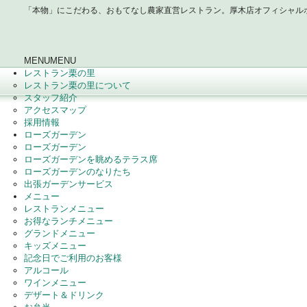
「本物」にこだわる、おもてなし農家直営レストラン。厚木店オフィシャル
MENU
MENU
レストラン栗の里
レストラン栗の里について
スタッフ紹介
アクセスマップ
採用情報
ローズガーデン
ローズガーデン
ローズガーデンを眺めるテラス席
ローズガーデンのなりたち
出張ガーデンサービス
メニュー
レストランメニュー
お得なランチメニュー
グランドメニュー
キッズメニュー
記念日でご利用のお客様
アルコール
ワインメニュー
デザート＆ドリンク