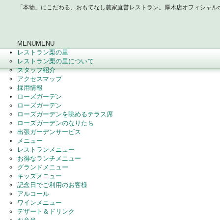
「本物」にこだわる、おもてなし農家直営レストラン。厚木店オフィシャル
MENU
MENU
レストラン栗の里
レストラン栗の里について
スタッフ紹介
アクセスマップ
採用情報
ローズガーデン
ローズガーデン
ローズガーデンを眺めるテラス席
ローズガーデンのなりたち
出張ガーデンサービス
メニュー
レストランメニュー
お得なランチメニュー
グランドメニュー
キッズメニュー
記念日でご利用のお客様
アルコール
ワインメニュー
デザート＆ドリンク