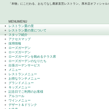
「本物」にこだわる、おもてなし農家直営レストラン。厚木店オフィシャル
MENU
MENU
レストラン栗の里
レストラン栗の里について
スタッフ紹介
アクセスマップ
採用情報
ローズガーデン
ローズガーデン
ローズガーデンを眺めるテラス席
ローズガーデンのなりたち
出張ガーデンサービス
メニュー
レストランメニュー
お得なランチメニュー
グランドメニュー
キッズメニュー
記念日でご利用のお客様
アルコール
ワインメニュー
デザート＆ドリンク