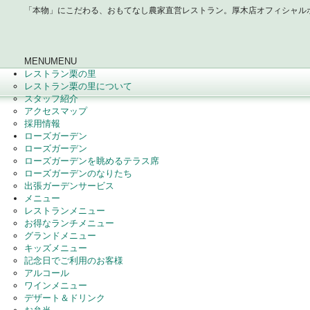
「本物」にこだわる、おもてなし農家直営レストラン。厚木店オフィシャル
MENU
MENU
レストラン栗の里
レストラン栗の里について
スタッフ紹介
アクセスマップ
採用情報
ローズガーデン
ローズガーデン
ローズガーデンを眺めるテラス席
ローズガーデンのなりたち
出張ガーデンサービス
メニュー
レストランメニュー
お得なランチメニュー
グランドメニュー
キッズメニュー
記念日でご利用のお客様
アルコール
ワインメニュー
デザート＆ドリンク