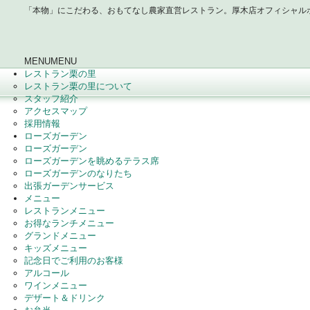
「本物」にこだわる、おもてなし農家直営レストラン。厚木店オフィシャル
MENU
MENU
レストラン栗の里
レストラン栗の里について
スタッフ紹介
アクセスマップ
採用情報
ローズガーデン
ローズガーデン
ローズガーデンを眺めるテラス席
ローズガーデンのなりたち
出張ガーデンサービス
メニュー
レストランメニュー
お得なランチメニュー
グランドメニュー
キッズメニュー
記念日でご利用のお客様
アルコール
ワインメニュー
デザート＆ドリンク