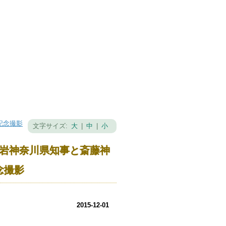
記念撮影
文字サイズ:
大
|
中
|
小
黒岩神奈川県知事と斎藤神
念撮影
2015-12-01