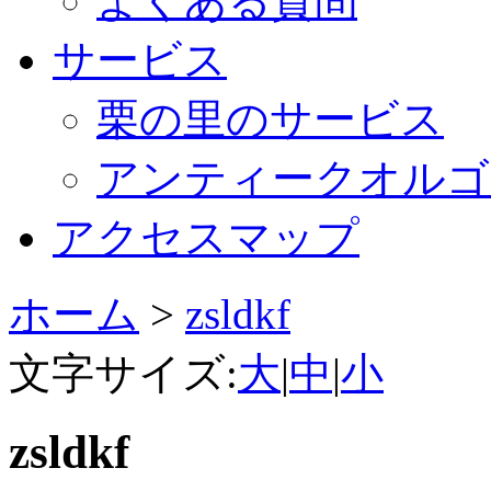
よくある質問
サービス
栗の里のサービス
アンティークオルゴ
アクセスマップ
ホーム
>
zsldkf
文字サイズ:
大
|
中
|
小
zsldkf